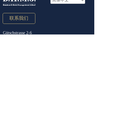
简体中文
联系我们
Gütschstrasse 2-6
6003 Lucerne
Switzerland
Tel: +41 412487070
BHMS中国办公室
北京市朝阳区三里屯SOHO A座11层
电话：010-8590 7017/27
微信：BHMS_China
课程设置
下载中心
酒店管理本科
中文册子
全球商务管理本科
中文单页