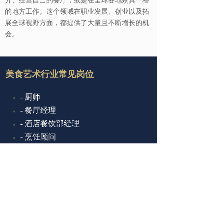
升、经营自己的餐厅，或是在全球各地别具一格
的地方工作。这个领域在职业发展、创业以及拓
展全球视野方面，都提供了大量且不断增长的机
会。
美食艺术行业常见岗位
- 厨师
-
餐厅经理
-
酒店餐饮部经理
-
烹饪顾问
-
餐饮供应链
-
食谱开发者
-
食物造型师
-
健康教练
-
餐厅投资人