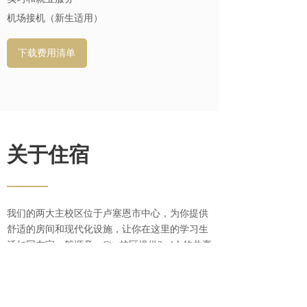
机场接机（新生适用）
下载费用清单
关于住宿
——
我们的两大主校区位于卢塞恩市中心，为你提供
舒适的房间和现代化设施，让你在这里的学习生
活如同在家一般惬意。City校区提供3 -4人的共享
住宿，费用已包含在标准费用里。若你有需求，
额外付费即可升级房间。